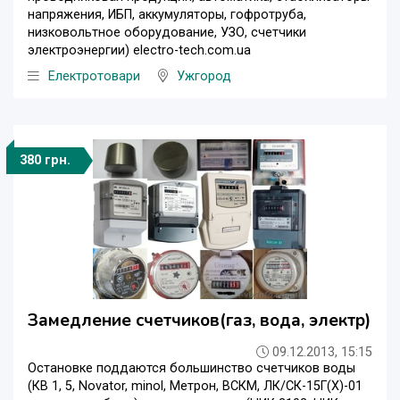
напряжения, ИБП, аккумуляторы, гофротруба,
низковольтное оборудование, УЗО, счетчики
электроэнергии) electro-tech.com.ua
Eлектротовари
Ужгород
380 грн.
Замедление счетчиков(газ, вода, электр)
09.12.2013, 15:15
Остановке поддаются большинство счетчиков воды
(КВ 1, 5, Novator, minol, Метрон, ВСКМ, ЛК/СК-15Г(Х)-01