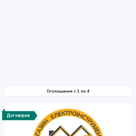
Оголошення
c
1 по 4
Договірна