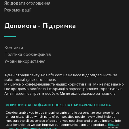
Як додати оголошення
Рекомендації
Допомога - Підтримка
Контакти
Політика cookie-файлів
Умови використання
Адміністрація сайту AvizInfo.com.ua не несе відповідальність за
зміст розміщених оголошень.
Ми цінуємо конфіденційність наших користувачів. Ми не передаємо
і не продаємо особисту інформацію зареєстрованих користувачів
AvizInfo.com.ua третім особам. Ми не відповідаємо за правила
конфіденційності сайтів на які посилається AvizInfo.com.ua. На
деяких сторінках нашого сайту представлена реклама Google
🍪 ВИКОРИСТАННЯ ФАЙЛІВ COOKIE НА САЙТІAVIZINFO.COM.UA
Adsense Advertising Network. Щоб дізнатися детальніше про
натисніть тут
правила конфіденційності Google
.
Cookies enable you to use shopping carts and to personalize your experience
on our sites, tell us which parts of our websites people have visited, help us
measure the effectiveness of ads and web searches, and give us insights into
user behavior so we can improve our communications and products.
Більше
інформації про використання кук