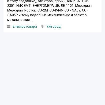
и тому подобные), электроэнергии (НИК 2102, НИК
2301, НИК ЕМТ, ЭНЕРГОМЕРА ЦЕ, ЛЕ-1101, Меридиан,
Меркурий, Росток, СО-2М, СО-И446, СО - ЭА09, СО-
ЭА05P и тому подобные механические и электро
механические ...
Eлектротовари
Ужгород